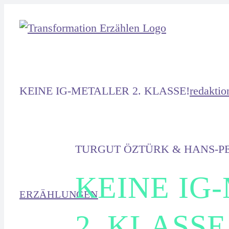
Zum
Inhalt
springen
KEINE IG-METALLER 2. KLASSE!
redaktio
TURGUT ÖZTÜRK & HANS-P
KEINE IG
ERZÄHLUNGEN
2. KLASSE