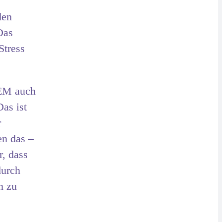
den
Das
Stress
OEM auch
Das ist
r
en das –
, dass
durch
n zu