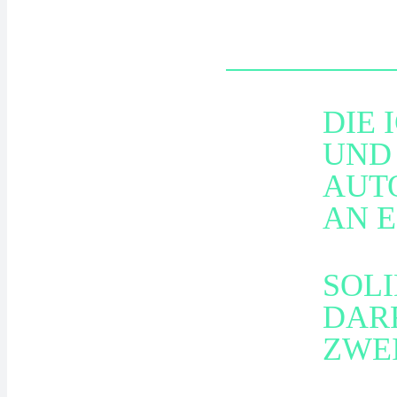
DIE 
UND
AUT
AN E
SOLI
DARF
ZWE